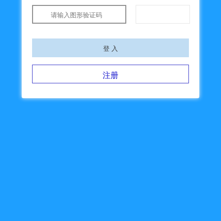
登 入
注册