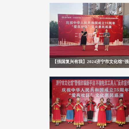
【强国复兴有我】2024济宁市文化馆“
复兴有我”文化惠民演出（爱在社区第15
场）走进顺河佳园社区