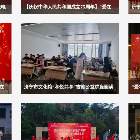
做电
【庆祝中华人民共和国成立75周年】“爱在
济宁
社区”文化惠民巡演走进恒大名都社区
徽
在
济宁市文化馆“和悦共享”吉他公益讲座圆满
“爱
花园
落幕
进