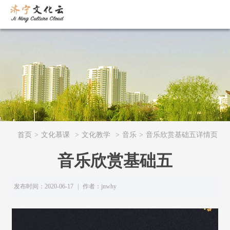
首页
>
文化慕课
>
文化教学
>
音乐
>
音乐欣赏基础五详情页
音乐欣赏基础五
发布时间：2020-06-17
|
作者：jnwhy