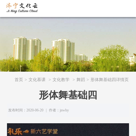
首页
>
文化慕课
>
文化教学
>
舞蹈
>
形体舞基础四详情页
形体舞基础四
发布时间：2020-06-20
|
作者：jnwhy