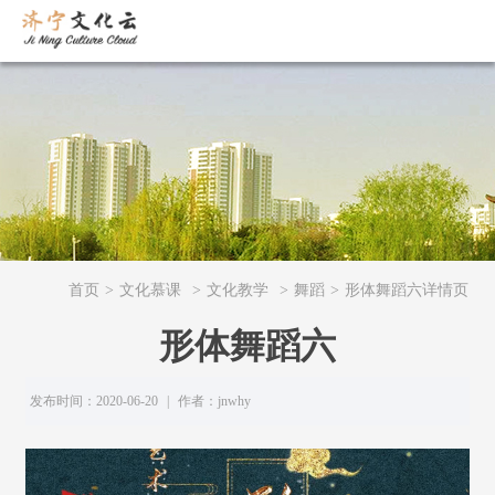
首页
>
文化慕课
>
文化教学
>
舞蹈
>
形体舞蹈六详情页
形体舞蹈六
发布时间：2020-06-20
|
作者：jnwhy