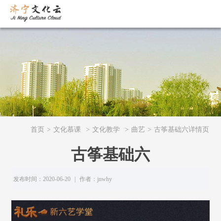
首页
>
文化慕课
>
文化教学
>
曲艺
>
古筝基础六详情页
古筝基础六
发布时间：2020-06-20
|
作者：jnwhy