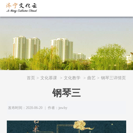
首页
>
文化慕课
>
文化教学
>
曲艺
>
钢琴三详情页
钢琴三
发布时间：2020-06-20
|
作者：jnwhy