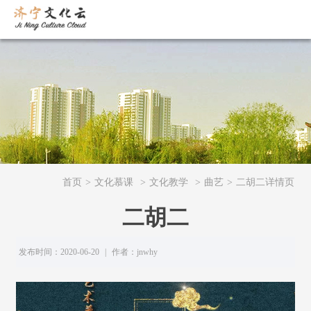
首页
>
文化慕课
>
文化教学
>
曲艺
>
二胡二详情页
二胡二
发布时间：2020-06-20
|
作者：jnwhy