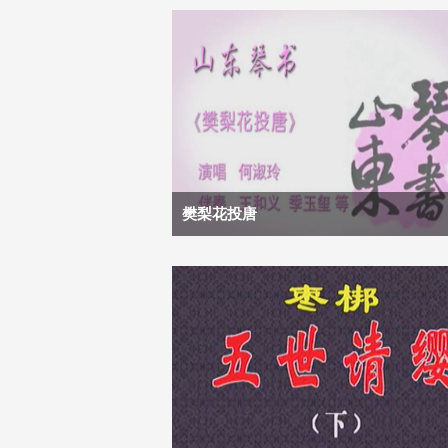
樊梨花投唐