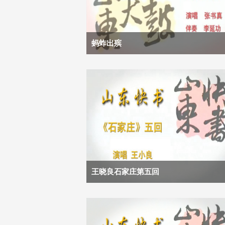
蚂蚱出殡
王晓良石家庄第五回