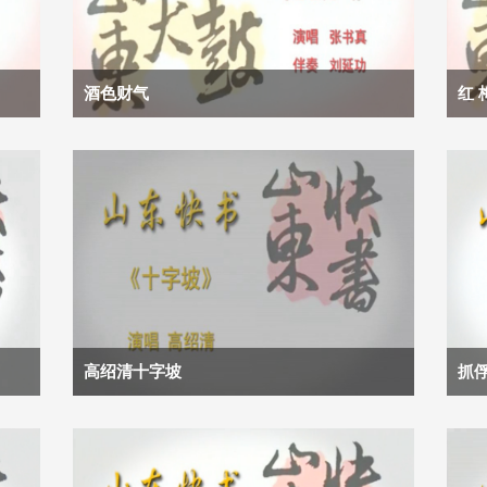
酒色财气
红 
高绍清十字坡
抓