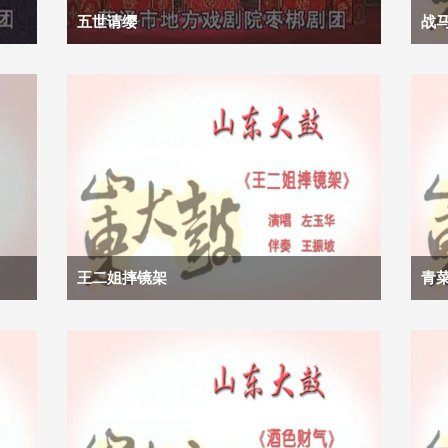
五世请缨
战
王二姐摔镜架
青