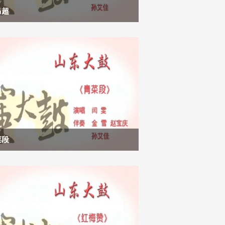
马超
菜段