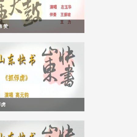
梅 赞
俘虏