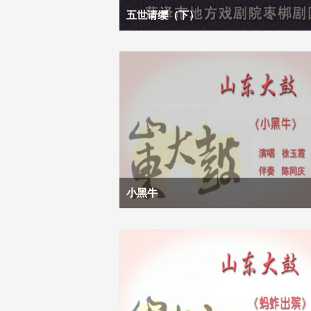
五世请缨（下）
小黑牛