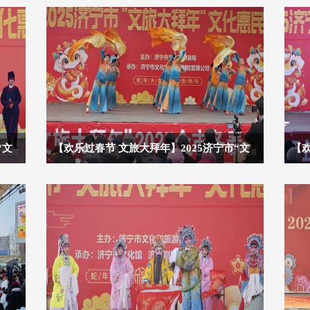
“文
【欢乐过春节 文旅大拜年】2025济宁市“文
【欢
旅大拜年”文化惠民演出（第五场）
旅