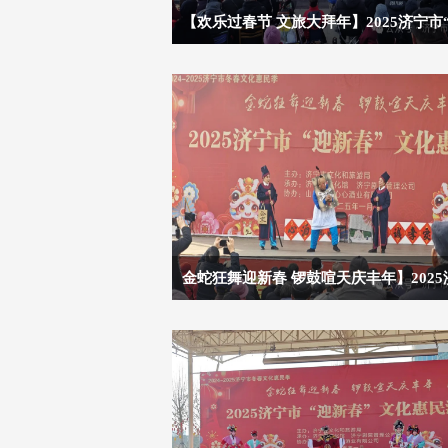
【欢乐过春节 文旅大拜年】2025济宁市
旅大拜年”文化惠民演出（第三场）
金蛇狂舞迎新春 锣鼓喧天庆丰年】2025
市“迎新春”文化惠民演出（第十六场）