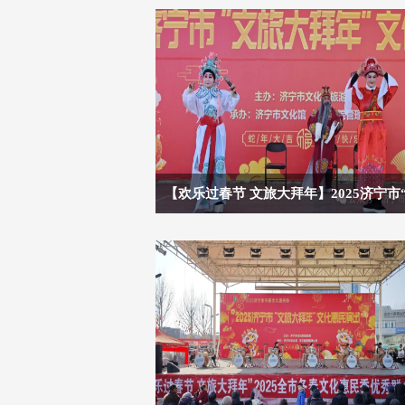
【欢乐过春节 文旅大拜年】2025济宁市
旅大拜年”文化惠民演出（第六场）