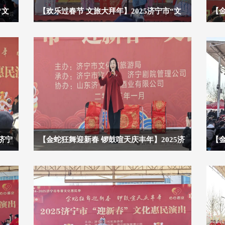
“文
【欢乐过春节 文旅大拜年】2025济宁市“文
【金
旅大拜年”文化惠民演出（第二场）
宁
济宁
【金蛇狂舞迎新春 锣鼓喧天庆丰年】2025济
【金
宁市“迎新春”文化惠民演出（第十五场）
宁