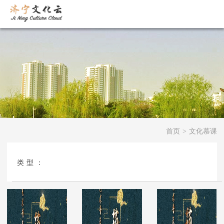
首页
>
文化慕课
类型：
全部
百家争鸣
文化教学
文化云展
文化非遗
文